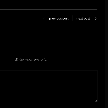
previous post
next post